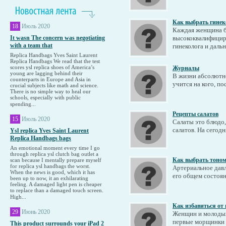
Как выбрать гинек
18
Июль 2020
Каждая женщина бе
It wasn The concern was negotiating
высококвалифицир
with a team that
гинеколога и дальн
Replica Handbags Yves Saint Laurent
Replica Handbags We read that the test
scores ysl replica shoes of America’s
Журналы
young are lagging behind their
В жизни абсолютно
counterparts in Europe and Asia in
учится на кого, пос
crucial subjects like math and science.
There is no simple way to heal our
schools, especially with public
spending...
Рецепты салатов
15
Июль 2020
Салаты это блюдо,
салатов. На сегод
Ysl replica Yves Saint Laurent
Replica Handbags bags
An emotional moment every time I go
through replica ysl clutch bag outlet a
Как выбрать тоном
scan because I mentally prepare myself
for replica ysl handbags the worst.
Артериальное давл
When the news is good, which it has
его общем состоян
been up to now, it an exhilarating
feeling. A damaged light pen is cheaper
to replace than a damaged touch screen.
High...
Как избавиться от
29
Июнь 2020
Женщин и молодых 
первые морщинки и
This product surrounds your iPad 2