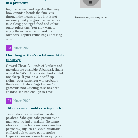
in a protective
Replica celine handbags Another way
how camping bonds the family is
through the means of food. It is not
Комментарии закрыты.
necessary that you good celine replica
take along packaged food and celine
outlet prices tins. You may want to
enjoy the experience of cooking
outdoors. Replica celine bags That clog
won’t...
28
Июнь 2020
One thing is, they’re a lot more likely
to survey
Goyard Cheap All kinds of leathers and
materials are available. A ballpark figure
would be $450.00 for a standard model,
not cheap. If you do a lot of 2 up
riding, your passenger will probably
thank you.. Celine Bags Online 3)
gamerule mobGriefing false has been
enabled. It’s bad enough to have...
23
Июнь 2020
1M units) and could even top the 61
Tan rpido que confund un par de
palabras. Saba que haba pronunciado
mal, pero no hubo malicia. No tengo
idea de cmo se les ocurri eso a muchas
personas», dijo en un video publicado
en Facebook el lunes por la noche..
Expect to see some new faces vying for