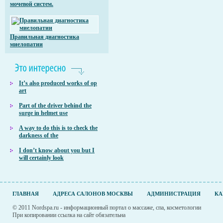
мочевой систем.
Правильная диагностика
миелопатии
It’s also produced works of op
art
Part of the driver behind the
surge in helmet use
A way to do this is to check the
darkness of the
I don’t know about you but I
will certainly look
ГЛАВНАЯ
АДРЕСА САЛОНОВ МОСКВЫ
АДМИНИСТРАЦИЯ
КА
© 2011 Nordspa.ru - информационный портал о массаже, спа, косметологии
При копировании ссылка на сайт обязательна