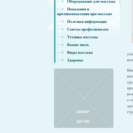
Оборудование для массажа
Показания и
противопоказания при массаже
Полезная информация
Советы професионалов
Техника массажа
Важно знать
Виды массажа
уха
исп
Здоровье
Инт
инт
сре
про
вол
а т
здо
стр