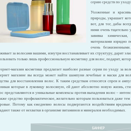
серию средств по уходу
Ухоженные и красив
природы, украшает ко
вот, для тог, дабы все
ними очень тщательно у
завивка химическая,
материалами изрядно п
очень безжизненными
живает за волосами вашими, изнутри восстанавливает их структуру, дарит эла
ользовать только лишь профессиональную косметику для волос, подарит, кото
ернет-магазин косметики предлагает наиболее разные серии по уходу за во
ернет магазине вы всегда может найти шампуни лечебные и маски для во
дства для восстановления волос. К таким средствам относятся спреи и амп
никая которые в луковицу волосяную, ей дают абсолютно новую жизнь, сти
ос представляются и уникальные комплексы против выпадения волос – инте
акже средство профилактическое, желательно которым пользоваться даже те
ровые. Потому как ежедневно волосы подвергаются воздействиям вредным
адают также от нехватки в организме витаминов и минералов необходимых.