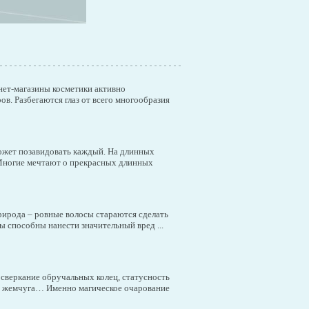
нет-магазины косметики активно
в. Разбегаются глаз от всего многообразия
может позавидовать каждый. На длинных
 Многие мечтают о прекрасных длинных
ирода – ровные волосы стараются сделать
 способны нанести значительный вред ...
 сверкание обручальных колец, статусность
ть жемчуга… Именно магическое очарование