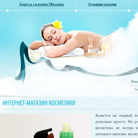
Адреса салонов Москвы
Администрация
,
Пои
Кажется на первый вз
довольно просто. Но дл
косметика не всегда 
интернет-магазин косм