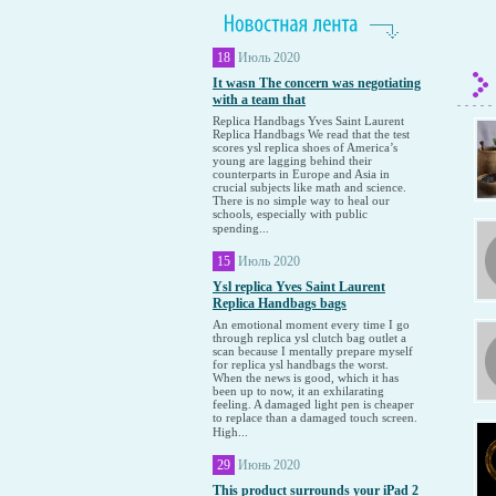
18
Июль 2020
It wasn The concern was negotiating
with a team that
Replica Handbags Yves Saint Laurent
Replica Handbags We read that the test
scores ysl replica shoes of America’s
young are lagging behind their
counterparts in Europe and Asia in
crucial subjects like math and science.
There is no simple way to heal our
schools, especially with public
spending...
15
Июль 2020
Ysl replica Yves Saint Laurent
Replica Handbags bags
An emotional moment every time I go
through replica ysl clutch bag outlet a
scan because I mentally prepare myself
for replica ysl handbags the worst.
When the news is good, which it has
been up to now, it an exhilarating
feeling. A damaged light pen is cheaper
to replace than a damaged touch screen.
High...
29
Июнь 2020
This product surrounds your iPad 2