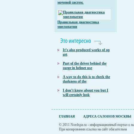
мочевой систем.
Правильная диагностика
миелопатии
It’s also produced works of op
art
Part of the driver behind the
surge in helmet use
A way to do this is to check the
darkness of the
I don’t know about you but I
will certainly look
ГЛАВНАЯ
АДРЕСА САЛОНОВ МОСКВЫ
© 2011 Nordspa.ru - информационный портал о ма
При копировании ссылка на сайт обязательна