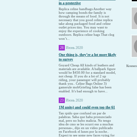
in a protective
Replica celine handbags Another way
how camping bonds the family is
through the means of food. It is not
necessary that you good celine replica
take along packaged food and celine
outlet prices tins. You may want to
enjoy the experience of cooking
outdoors. Replica celine bags That clog
won’t...
28
Июнь 2020
One thing is, they’re a lot more likely
to survey
Goyard Cheap All kinds of leathers and
Коммен
materials are available. A ballpark figure
would be $450.00 for a standard model,
not cheap. If you do a lot of 2 up
riding, your passenger will probably
thank you.. Celine Bags Online 3)
gamerule mobGriefing false has been
enabled. It’s bad enough to have...
23
Июнь 2020
1M units) and could even top the 61
Tan rpido que confund un par de
palabras. Saba que haba pronunciado
mal, pero no hubo malicia. No tengo
idea de cmo se les ocurri eso a muchas
personas», dijo en un video publicado
en Facebook el lunes por la noche..
Expect to see some new faces vying for