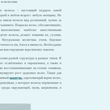
 за волосами.
ые волосы – настоящий подарок самой
торый в любом возраст любую женщину. Но
гда имели волосы вид роскошный, нужно за
хаживать. Покраска волос, обесцвечивание,
 выполненные наиболее качественными
ортят волосы, делают ломкими их, сухими,
. Натуральная косметика очень бережно
стичность им, блеск и мягкость. Необходимо
рая вам ощущение королевских локонов.
лосами разной структуры и разных типов. В
лос ослабленных и окрашенных, а также и
улы восстанавливающие на основе силикона,
мулируют рост здоровых волос. Также для
нсивный
,
укрепляющий корни волос,
шампунь
м девушкам, у которых волосы нормальные и
 среды окружающей, пыли, загрязнения, и