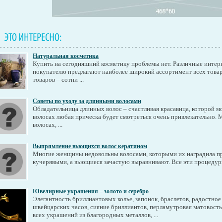
Натуральная косметика
Купить на сегодняшний косметику проблемы нет. Различные интер
покупателю предлагают наиболее широкий ассортимент всех товаро
товаров – сотни ...
Советы по уходу за длинными волосами
Обладательница длинных волос – счастливая красавица, которой 
волосах любая прическа будет смотреться очень привлекательно.
волосах, ...
Выпрямление вьющихся волос кератином
Многие женщины недовольны волосами, которыми их наградила пр
кучерявыми, а вьющиеся зачастую выравнивают. Все эти процедуры
Ювелирные украшения – золото и серебро
Элегантность бриллиантовых колье, запонок, браслетов, радостное
швейцарских часов, сияние бриллиантов, перламутровая матовос
всех украшений из благородных металлов, ...