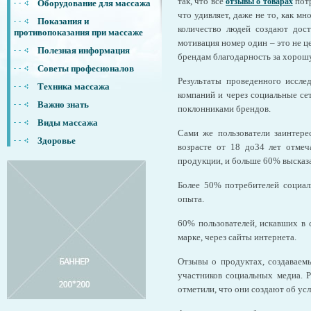
так, что все
потр
отзывы о товарах
Оборудование для массажа
что удивляет, даже не то, как м
Показания и
количество людей создают дост
противопоказания при массаже
мотивация номер один – это не ц
Полезная информация
брендам благодарность за хорош
Советы професионалов
Результаты проведенного иссле
Техника массажа
компаний и через социальные се
Важно знать
поклонниками брендов.
Виды массажа
Сами же пользователи заинтере
Здоровье
возрасте от 18 до34 лет отме
продукции, и больше 60% высказ
Более 50% потребителей социал
опыта.
60% пользователей, искавших в
марке, через сайты интернета.
Отзывы о продуктах, создаваем
участников социальных медиа. Р
отметили, что они создают об ус