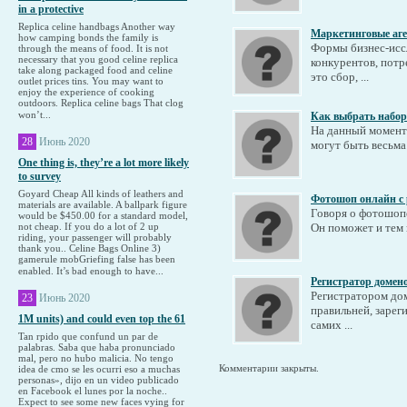
in a protective
Replica celine handbags Another way
Маркетинговые аге
how camping bonds the family is
Формы бизнес-исс
through the means of food. It is not
necessary that you good celine replica
конкурентов, потр
take along packaged food and celine
это сбор, ...
outlet prices tins. You may want to
enjoy the experience of cooking
outdoors. Replica celine bags That clog
won’t...
Как выбрать набор
На данный момент
28
Июнь 2020
могут быть весьма
One thing is, they’re a lot more likely
to survey
Goyard Cheap All kinds of leathers and
Фотошоп онлайн с 
materials are available. A ballpark figure
Говоря о фотошопе
would be $450.00 for a standard model,
not cheap. If you do a lot of 2 up
Он поможет и тем п
riding, your passenger will probably
thank you.. Celine Bags Online 3)
gamerule mobGriefing false has been
enabled. It’s bad enough to have...
Регистратор домен
Регистратором дом
23
Июнь 2020
правильней, зарег
1M units) and could even top the 61
самих ...
Tan rpido que confund un par de
palabras. Saba que haba pronunciado
mal, pero no hubo malicia. No tengo
Комментарии закрыты.
idea de cmo se les ocurri eso a muchas
personas», dijo en un video publicado
en Facebook el lunes por la noche..
Expect to see some new faces vying for