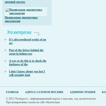
мочевой систем.
Правильная диагностика
миелопатии
It’s also produced works of op
art
Part of the driver behind the
surge in helmet use
A way to do this is to check the
darkness of the
I don’t know about you but I
will certainly look
ГЛАВНАЯ
АДРЕСА САЛОНОВ МОСКВЫ
АДМИНИСТРАЦИЯ
КА
© 2011 Nordspa.ru - информационный портал о массаже, спа, косметологии
При копировании ссылка на сайт обязательна