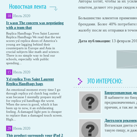
Авторы хотят, чтобы за их усили
опытом, делают это ради скидок 
18
Июль 2020
Большинство клиентов применяют
It wasn The concern was negotiating
брендами. Более 40% потребителе
with a team that
жалобу после их отправки в течен
Replica Handbags Yves Saint Laurent
Replica Handbags We read that the test
Дата публикации:
13 февраля 20
scores ysl replica shoes of America’s
young are lagging behind their
counterparts in Europe and Asia in
crucial subjects like math and science.
There is no simple way to heal our
schools, especially with public
spending...
15
Июль 2020
Ysl replica Yves Saint Laurent
Replica Handbags bags
An emotional moment every time I go
Биорезонансная ди
through replica ysl clutch bag outlet a
scan because I mentally prepare myself
В кабинете по био
for replica ysl handbags the worst.
предназначенных д
When the news is good, which it has
причин, а так же л
been up to now, it an exhilarating
feeling. A damaged light pen is cheaper
to replace than a damaged touch screen.
High...
Диетологи рекомен
Веганская диета с
29
Июнь 2020
такую пищу, и даж
This product surrounds your iPad 2